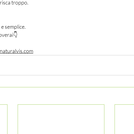
risca troppo.
 e semplice.
overai👇
aturalvis.com