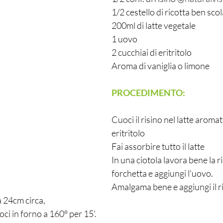
1/2 cestello di ricotta ben sco
200ml di latte vegetale
1 uovo
2 cucchiai di eritritolo
Aroma di vaniglia o limone
PROCEDIMENTO:
Cuoci il risino nel latte aromat
eritritolo
Fai assorbire tutto il latte
In una ciotola lavora bene la r
forchetta e aggiungi l'uovo.
Amalgama bene e aggiungi il ri
24cm circa, 
ci in forno a 160° per 15'.