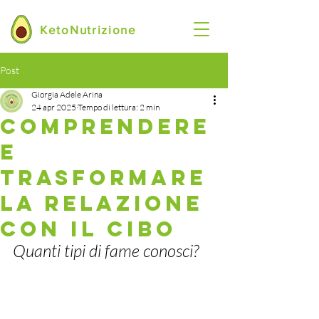
KetoNutrizione
Post
Giorgia Adele Arina
24 apr 2025
Tempo di lettura: 2 min
Comprendere
e
Trasformare
la Relazione
con il Cibo
Quanti tipi di fame conosci?